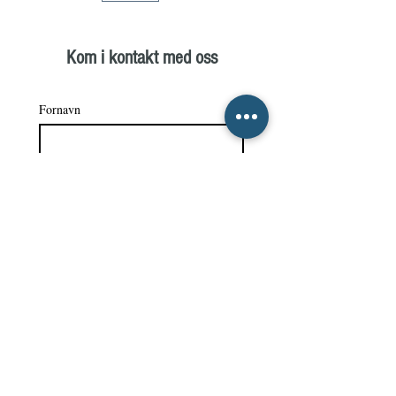
Kom i kontakt med oss
Fornavn
Etternavn
E-post
Hva lurer du på?