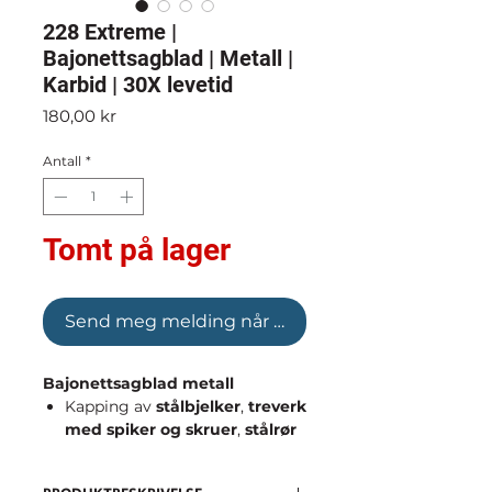
228 Extreme |
Bajonettsagblad | Metall |
Karbid | 30X levetid
Pris
180,00 kr
Antall
*
Tomt på lager
Send meg melding når varen er tilgjengelig igje
Bajonettsagblad metall
Kapping av
stålbjelker
,
treverk
med spiker og skruer
,
stålrør
og mer.