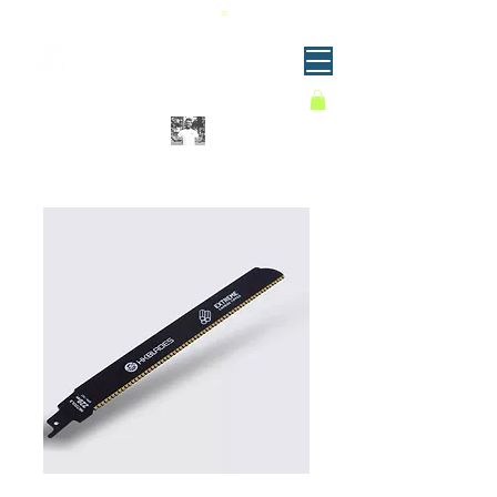
RATIS FRAKT OVER 999 KRONER | BETAL NÅ ELLER SENERE | SENDES MED POSTEN
Sagblader for både proff og hjemmebruk
GJØR ET KUTT!
Norsk gründerbedrift som kontinuerlig
forbedrer sitt produktsortiment.
-Kristian