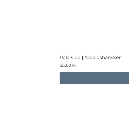
PolarGrip | Arbeidshansker
Pris
55,00 kr