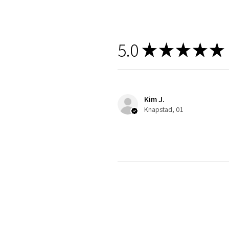
5.0
★
★
★
★
★
Kim J.
Knapstad, 01