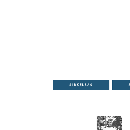
GRATIS FRAKT OVER 999 KRONER | BETAL NÅ ELLER SENERE | SENDES MED P
SIRKELSAG
Norsk gründerbedrift som 
-Kristian