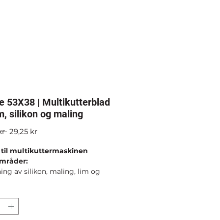
e 53X38 | Multikutterblad
lim, silikon og maling
Vanlig
Salgspris
kr 
29,25 kr
pris
 til multikuttermaskinen
mråder:
ing av silikon, maling, lim og
e rester
ktiv på ulike materialer og
later