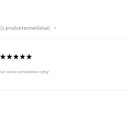
1
produktanmeldelse
1
★
★
★
★
★
Var denne anmeldelsen nyttig?