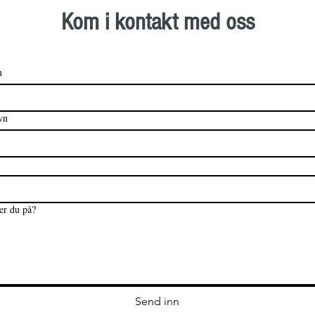
Kom i kontakt med oss
n
vn
er du på?
Send inn