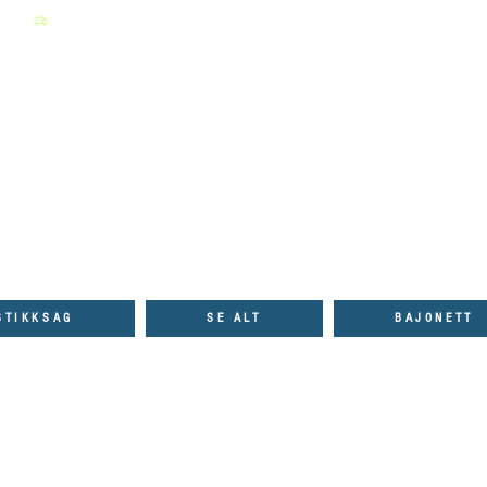
OSTEN
Sagblader for både proff og hjemmebruk
GJØR ET KUT
STIKKSAG
SE ALT
BAJONETT
kontinuerlig forbedrer sitt produktsortiment.