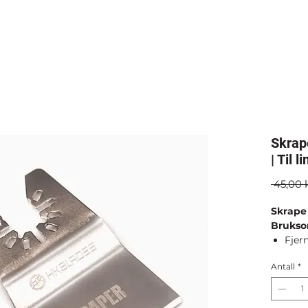
Skrap
| Til 
 45,00 
Skrape
Brukso
Fjern
andr
Antall
*
Effe
overf