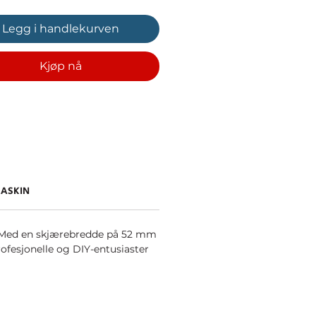
Legg i handlekurven
Kjøp nå
MASKIN
er. Med en skjærebredde på 52 mm
rofesjonelle og DIY-entusiaster