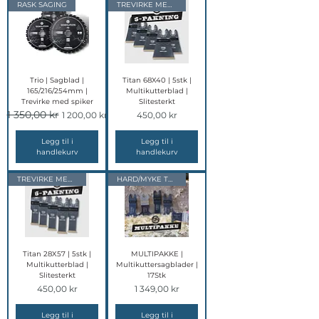
RASK SAGING
TREVIRKE MED SPIKER
Trio | Sagblad |
Titan 68X40 | 5stk |
165/216/254mm |
Multikutterblad |
Trevirke med spiker
Slitesterkt
1 350,00 kr
Vanlig pris
Salgspris
Pris
1 200,00 kr
450,00 kr
Legg til i
Legg til i
handlekurv
handlekurv
TREVIRKE MED SPIKER
HARD/MYKE TREVIRKE
Titan 28X57 | 5stk |
MULTIPAKKE |
Multikutterblad |
Multikuttersagblader |
Slitesterkt
17Stk
Pris
Pris
450,00 kr
1 349,00 kr
Legg til i
Legg til i