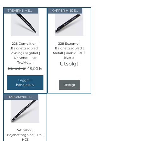
TREVIRKE MED SPIKER
KAPPER H-BJELKE
228 Demolition |
228 Extreme |
Bajonettsagblad |
Bajonettsagblad |
Rivnings sagblad |
Metall | Karbid | 30X
Universal | For
levetid
Tre/Metall
Utsolgt
80,00 kr
Vanlig pris
Salgspris
48,00 kr
Legg til i
handlekurv
Utsolgt
HARD/MYKE TREVIRKE
240 Wood |
Bajonettsagblad | Tre |
HCS