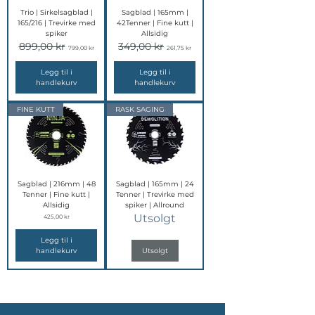
Trio | Sirkelsagblad |
Sagblad | 165mm |
165/216 | Trevirke med
42Tenner | Fine kutt |
spiker
Allsidig
899,00 kr
349,00 kr
Vanlig pris
Salgspris
Vanlig pris
Salgspris
799,00 kr
261,75 kr
Legg til i
Legg til i
handlekurv
handlekurv
FINE KUTT
RASK SAGING
Sagblad | 216mm | 48
Sagblad | 165mm | 24
Tenner | Fine kutt |
Tenner | Trevirke med
Allsidig
spiker | Allround
Utsolgt
Pris
425,00 kr
Legg til i
handlekurv
Utsolgt