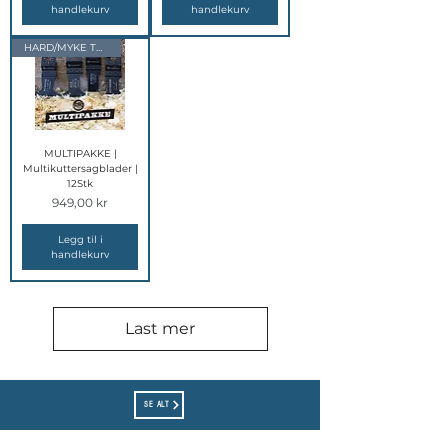
handlekurv
handlekurv
HARD/MYKE TREVIRKE
MULTIPAKKE |
Multikuttersagblader |
12Stk
Pris
949,00 kr
Legg til i
handlekurv
Last mer
SE ALT