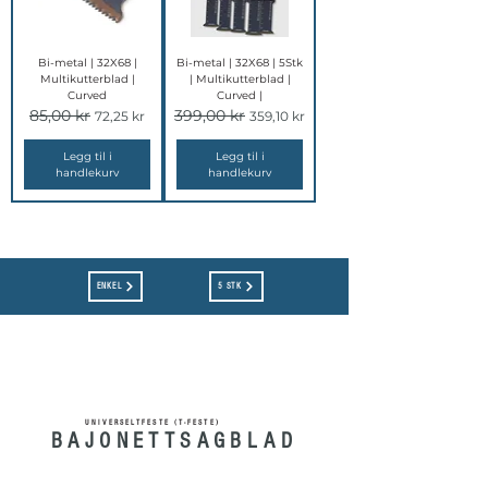
Bi-metal | 32X68 |
Bi-metal | 32X68 | 5Stk
Multikutterblad |
| Multikutterblad |
Curved
Curved |
85,00 kr
399,00 kr
Vanlig pris
Salgspris
Vanlig pris
Salgspris
72,25 kr
359,10 kr
Legg til i
Legg til i
handlekurv
handlekurv
ENKEL
5 STK
UNIVERSELTFESTE (T-FESTE)
BAJONETTSAGBLAD