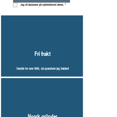
Jeg vil abonnere på nyhetsbrevet deres.
*
Fri frakt
Handle for over 999,- så spanderer jeg frakten!
Norsk gründer