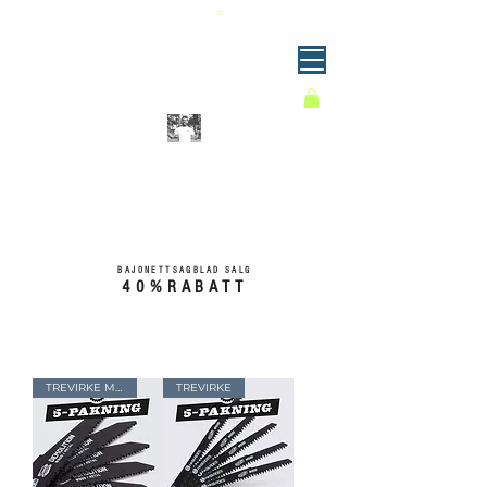
RATIS FRAKT OVER 999 KRONER | BETAL NÅ ELLER SENERE | SENDES MED POSTEN
Sagblader for både proff og hjemmebruk
GJØR ET KUTT!
Norsk gründerbedrift som kontinuerlig
forbedrer sitt produktsortiment.
-Kristian
BAJONETTSAGBLAD SALG
40%RABATT
TREVIRKE MED SPIKER
TREVIRKE