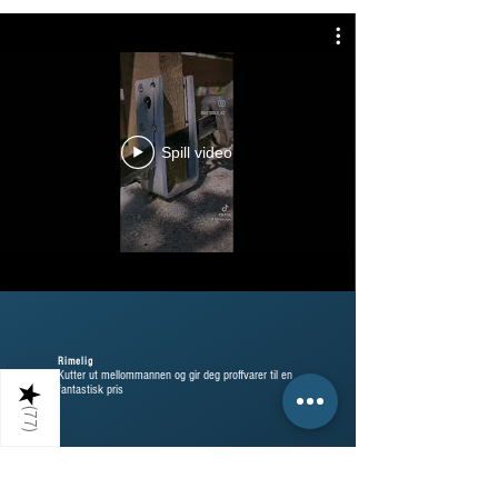
Spill video
Rimelig
Kutter ut mellommannen og gir deg proffvarer til en
fantastisk pris
★
(
77
)
God kundeservice