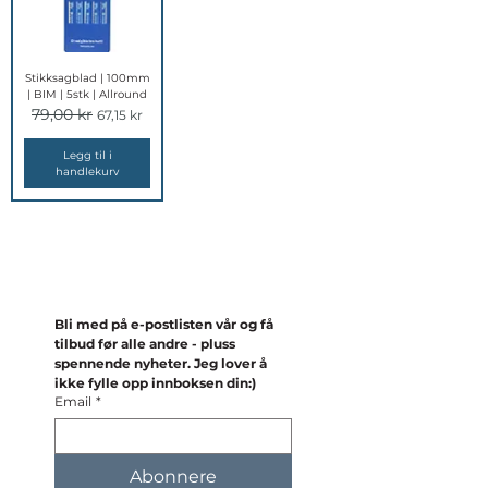
Stikksagblad | 100mm
| BIM | 5stk | Allround
79,00 kr
Vanlig pris
Salgspris
67,15 kr
Legg til i
handlekurv
Bli med på e-postlisten vår og få 
tilbud før alle andre - pluss 
spennende nyheter. Jeg lover å 
ikke fylle opp innboksen din:)
Email
*
Abonnere