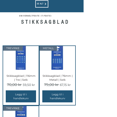
SE ALT
UNIVERSELTFESTE (T-FESTE)
STIKKSAGBLAD
TREVIRKE
METALL
Stikksagblad | 116mm
Stikksagblad | 76mm |
| Tre | 5stk
Metall | 5stk
70,00 kr
79,00 kr
Vanlig pris
Salgspris
Vanlig pris
Salgspris
59,50 kr
67,15 kr
Legg til i
Legg til i
handlekurv
handlekurv
TREVIRKE